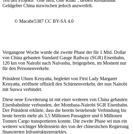
Teil des Projekts "One Belt, One Road", dessen Rentabilität
Geldgeber China inzwischen jedoch anzweifelt.
© Macabe5387 CC BY-SA 4.0
Vergangene Woche wurde die zweite Phase der für 1 Mrd. Dollar
von China gebauten Standard Gauge Railway (SGR) Eisenbahn,
120 km von Nairobi nach Naivashu, freigegeben, im Moment nur
für den Personenverkehr.
Präsident Uhuru Kenyatta, begleitet von First Lady Margaret
Kenyatta, eröffnete offiziell den Schienenverkehr, der nun Nairobi
mit Suswa verbindet.
Diese neue Erweiterung ist mit einer weiteren von China gebauten
Eisenbahnlinie verbunden, der Mombasa-Nairobi SGR Eisenbahn.
Der Präsident erklärte, dass die bereits bestehende Verbindung bis
heute bereits mehr als 3,5 Millionen Passagiere und 6 Millionen
Tonnen Cargo transportieren konnte. Die zweite Phase sei nun ein
weiterer wichtiger Meilenstein des von der chinesischen Regierung
finanzierten Infrastrukturprojektes.