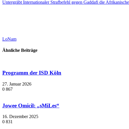
Untergräbt Internationaler Strafbefehl gegen Gaddafi die Afrikanisch
LoNam
Ähnliche Beiträge
Programm der ISD Köln
27. Januar 2026
0
867
Jowee Omicil: „sMiLes“
16. Dezember 2025
0
831