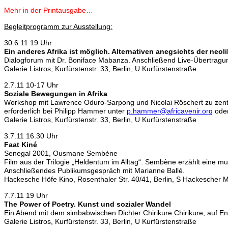
Mehr in der Printausgabe…
Begleitprogramm zur Ausstellung:
30.6.11 19 Uhr
Ein anderes Afrika ist möglich. Alternativen anegsichts der neo
Dialogforum mit Dr. Boniface Mabanza. Anschließend Live-Übertrag
Galerie Listros, Kurfürstenstr. 33, Berlin, U Kurfürstenstraße
2.7.11 10-17 Uhr
Soziale Bewegungen in Afrika
Workshop mit Lawrence Oduro-Sarpong und Nicolai Röschert zu zentra
erforderlich bei Philipp Hammer unter
p.hammer@africavenir.or
g
oder
Galerie Listros, Kurfürstenstr. 33, Berlin, U Kurfürstenstraße
3.7.11 16.30 Uhr
Faat Kiné
Senegal 2001, Ousmane Sembène
Film aus der Trilogie „Heldentum im Alltag“. Sembène erzählt eine 
Anschließendes Publikumsgespräch mit Marianne Ballé.
Hackesche Höfe Kino, Rosenthaler Str. 40/41, Berlin, S Hackescher M
7.7.11 19 Uhr
The Power of Poetry. Kunst und sozialer Wandel
Ein Abend mit dem simbabwischen Dichter Chirikure Chirikure, auf En
Galerie Listros, Kurfürstenstr. 33, Berlin, U Kurfürstenstraße