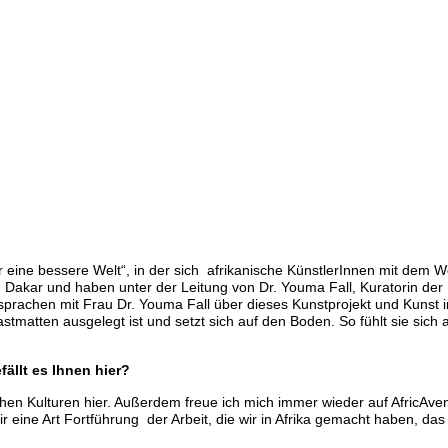
 „Für eine bessere Welt“, in der sich afrikanische KünstlerInnen mit de
ar und haben unter der Leitung von Dr. Youma Fall, Kuratorin der Dak
prachen mit Frau Dr. Youma Fall über dieses Kunstprojekt und Kunst 
stmatten ausgelegt ist und setzt sich auf den Boden. So fühlt sie sich
fällt es Ihnen hier?
ischen Kulturen hier. Außerdem freue ich mich immer wieder auf Afric
eine Art Fortführung der Arbeit, die wir in Afrika gemacht haben, das he