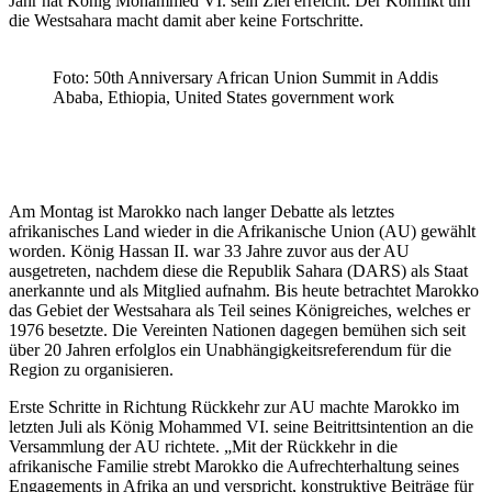
Jahr hat König Mohammed VI. sein Ziel erreicht. Der Konflikt um
die Westsahara macht damit aber keine Fortschritte.
Foto: 50th Anniversary African Union Summit in Addis
Ababa, Ethiopia, United States government work
Am Montag ist Marokko nach langer Debatte als letztes
afrikanisches Land wieder in die Afrikanische Union (AU) gewählt
worden. König Hassan II. war 33 Jahre zuvor aus der AU
ausgetreten, nachdem diese die Republik Sahara (DARS) als Staat
anerkannte und als Mitglied aufnahm. Bis heute betrachtet Marokko
das Gebiet der Westsahara als Teil seines Königreiches, welches er
1976 besetzte. Die Vereinten Nationen dagegen bemühen sich seit
über 20 Jahren erfolglos ein Unabhängigkeitsreferendum für die
Region zu organisieren.
Erste Schritte in Richtung Rückkehr zur AU machte Marokko im
letzten Juli als König Mohammed VI. seine Beitrittsintention an die
Versammlung der AU richtete. „Mit der Rückkehr in die
afrikanische Familie strebt Marokko die Aufrechterhaltung seines
Engagements in Afrika an und verspricht, konstruktive Beiträge für