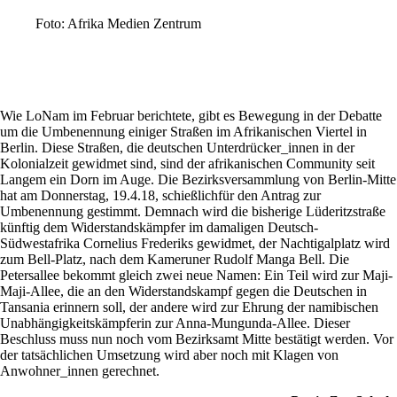
Foto: Afrika Medien Zentrum
Wie LoNam im Februar berichtete, gibt es Bewegung in der Debatte
um die Umbenennung einiger Straßen im Afrikanischen Viertel in
Berlin. Diese Straßen, die deutschen Unterdrücker_innen in der
Kolonialzeit gewidmet sind, sind der afrikanischen Community seit
Langem ein Dorn im Auge. Die Bezirksversammlung von Berlin-Mitte
hat am Donnerstag, 19.4.18, schießlichfür den Antrag zur
Umbenennung gestimmt. Demnach wird die bisherige Lüderitzstraße
künftig dem Widerstandskämpfer im damaligen Deutsch-
Südwestafrika Cornelius Frederiks gewidmet, der Nachtigalplatz wird
zum Bell-Platz, nach dem Kameruner Rudolf Manga Bell. Die
Petersallee bekommt gleich zwei neue Namen: Ein Teil wird zur Maji-
Maji-Allee, die an den Widerstandskampf gegen die Deutschen in
Tansania erinnern soll, der andere wird zur Ehrung der namibischen
Unabhängigkeitskämpferin zur Anna-Mungunda-Allee. Dieser
Beschluss muss nun noch vom Bezirksamt Mitte bestätigt werden. Vor
der tatsächlichen Umsetzung wird aber noch mit Klagen von
Anwohner_innen gerechnet.