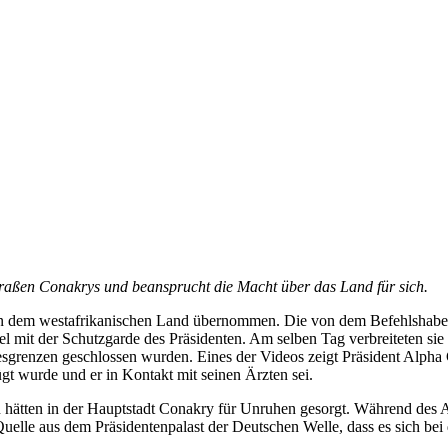
 Straßen Conakrys und beansprucht die Macht über das Land für sich.
in dem westafrikanischen Land übernommen. Die von dem Befehlshaber ei
 mit der Schutzgarde des Präsidenten. Am selben Tag verbreiteten sie 
ndesgrenzen geschlossen wurden. Eines der Videos zeigt Präsident Alp
ügt wurde und er in Kontakt mit seinen Ärzten sei.
hätten in der Hauptstadt Conakry für Unruhen gesorgt. Während des Ang
Quelle aus dem Präsidentenpalast der Deutschen Welle, dass es sich bei