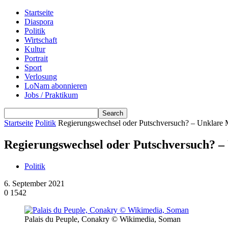
Startseite
Diaspora
Politik
Wirtschaft
Kultur
Portrait
Sport
Verlosung
LoNam abonnieren
Jobs / Praktikum
Startseite
Politik
Regierungswechsel oder Putschversuch? – Unklare M
Regierungswechsel oder Putschversuch? –
Politik
6. September 2021
0
1542
Palais du Peuple, Conakry © Wikimedia, Soman