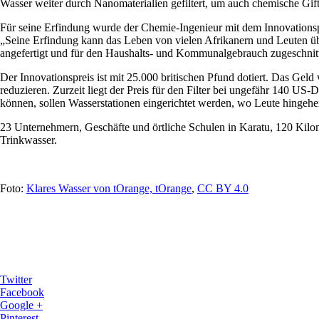
Wasser weiter durch Nanomaterialien gefiltert, um auch chemische Gift
Für seine Erfindung wurde der Chemie-Ingenieur mit dem Innovations
„Seine Erfindung kann das Leben von vielen Afrikanern und Leuten übe
angefertigt und für den Haushalts- und Kommunalgebrauch zugeschnit
Der Innovationspreis ist mit 25.000 britischen Pfund dotiert. Das Gel
reduzieren. Zurzeit liegt der Preis für den Filter bei ungefähr 140 US-D
können, sollen Wasserstationen eingerichtet werden, wo Leute hingehe
23 Unternehmern, Geschäfte und örtliche Schulen in Karatu, 120 Kilom
Trinkwasser.
Foto:
Klares Wasser von tOrange, tOrange
,
CC BY 4.0
Twitter
Facebook
Google +
Pinterest