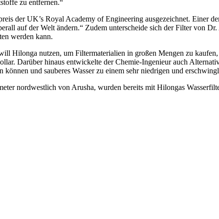
stoffe zu entfernen.“
preis der UK’s Royal Academy of Engineering ausgezeichnet. Einer de
rall auf der Welt ändern.“ Zudem unterscheide sich der Filter von Dr
ten werden kann.
d will Hilonga nutzen, um Filtermaterialien in großen Mengen zu kaufen
ollar. Darüber hinaus entwickelte der Chemie-Ingenieur auch Alternativen 
n können und sauberes Wasser zu einem sehr niedrigen und erschwinglic
eter nordwestlich von Arusha, wurden bereits mit Hilongas Wasserfilte