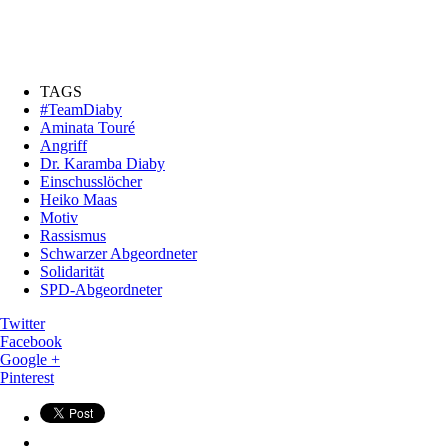
TAGS
#TeamDiaby
Aminata Touré
Angriff
Dr. Karamba Diaby
Einschusslöcher
Heiko Maas
Motiv
Rassismus
Schwarzer Abgeordneter
Solidarität
SPD-Abgeordneter
Twitter
Facebook
Google +
Pinterest