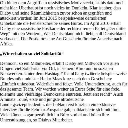
Ob hinter dem Angriff ein rassistisches Motiv steckt, ist bis dato noch
nicht klar. Überhaupt ist noch vieles im Dunkeln. Klar ist aber, dass
Diaby und seine Räumlichkeiten zuvor schon angegriffen und
attackiert wurden: Im Juni 2015 beispielsweise demolierten
Unbekannte die Fensterschreibe seines Büros. Im April 2016 erhält
Diaby eine rassistische Postkarte der rechtsextremen Partei „Der dritte
Weg“ mit den Worten: „Wer Deutschland nicht liebt, soll Deutschland
verlassen“. Die Postkarte: eine Art Gutschein für eine Ausreise nach
Afrika.
„Wir erhalten so viel Solidarität“
Dennoch, so ein Mitarbeiter, erfährt Diaby seit Mittwoch vor allen
Dingen viel Solidarität vor Ort, in seinem Büro und in sozialen
Netzwerken. Unter dem Hashtag #TeamDiaby twitterte beispielsweise
Bundesaußenminister Heiko Maas kurz nach dem Geschehen:
„Einfach unfassbar. Widerlich und feige. Volle Unterstützung, auch für
das gesamte Team. Wir werden weiter an Eurer Seite für eine freie,
tolerante und vielfältige Demokratie eintreten. Jetzt erst recht!“ Auch
Aminata Touré, erste und jüngste afrodeutsche
Landtagsvizepräsidentin, die LoNam erst kürzlich ein exklusives
Interview für die Februar-Ausgabe gab, solidarisierte sich mit ihm.
Viele kämen sogar persönlich im Büro vorbei und böten ihre
Unterstützung an, so Diabys Mitarbeiter.