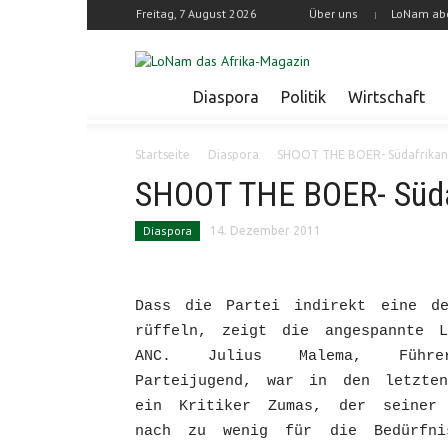
Freitag, 7 August 2026
Über uns
LoNam ab
Diaspora
Politik
Wirtschaft
Startseite
Diaspora
SHOOT THE BOER- Südafrikan
SHOOT THE BOER- Süda
Diaspora
14. Dezember 2011
Dass die Partei indirekt eine d
rüffeln, zeigt die angespannte 
ANC. Julius Malema, Führ
Parteijugend, war in den letzte
ein Kritiker Zumas, der seiner 
nach zu wenig für die Bedürfni