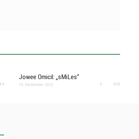
Jowee Omicil: „sMiLes“
64
0
828
16. Dezember 2025