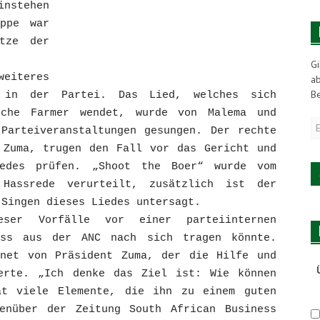
instehen
uppe war
tze der
Gi
eiteres
a
Be
n in der Partei. Das Lied, welches sich
sche Farmer wendet, wurde von Malema und
E
 Parteiveranstaltungen gesungen. Der rechte
M
 Zuma, trugen den Fall vor das Gericht und
A
iedes prüfen. „Shoot the Boer“ wurde vom
Hassrede verurteilt, zusätzlich ist der
 Singen dieses Liedes untersagt.
eser Vorfälle vor einer parteiinternen
uss aus der ANC nach sich tragen könnte.
hnet von Präsident Zuma, der die Hilfe und
erte. „Ich denke das Ziel ist: Wie können
at viele Elemente, die ihn zu einem guten
enüber der Zeitung South African Business