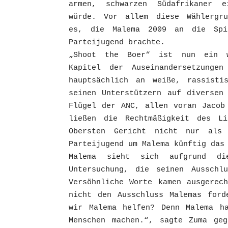
armen, schwarzen Südafrikaner e
würde. Vor allem diese Wählergr
es, die Malema 2009 an die Spi
Parteijugend brachte.
„Shoot the Boer“ ist nun ein w
Kapitel der Auseinandersetzunge
hauptsächlich an weiße, rassisti
seinen Unterstützern auf diversen
Flügel der ANC, allen voran Jacob
ließen die Rechtmäßigkeit des L
Obersten Gericht nicht nur als 
Parteijugend um Malema künftig das
Malema sieht sich aufgrund di
Untersuchung, die seinen Ausschl
Versöhnliche Worte kamen ausgerec
nicht den Ausschluss Malemas ford
wir Malema helfen? Denn Malema h
Menschen machen.“, sagte Zuma geg