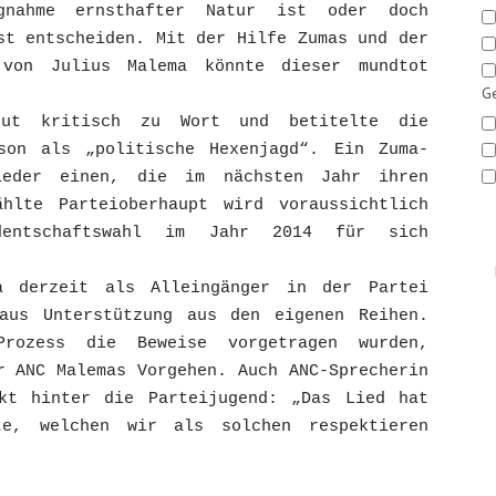
ngnahme ernsthafter Natur ist oder doch
st entscheiden. Mit der Hilfe Zumas und der
 von Julius Malema könnte dieser mundtot
Ge
eut kritisch zu Wort und betitelte die
son als „politische Hexenjagd“. Ein Zuma-
ieder einen, die im nächsten Jahr ihren
hlte Parteioberhaupt wird voraussichtlich
identschaftswahl im Jahr 2014 für sich
a derzeit als Alleingänger in der Partei
aus Unterstützung aus den eigenen Reihen.
Prozess die Beweise vorgetragen wurden,
r ANC Malemas Vorgehen. Auch ANC-Sprecherin
kt hinter die Parteijugend: „Das Lied hat
te, welchen wir als solchen respektieren