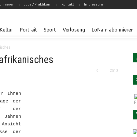
onnieren
Jobs / Praktikum
Kontakt
Impressum
Kultur
Portrait
Sport
Verlosung
LoNam abonnieren
isches
frikanisches
0
2512
er Ihren
Lage der
er der
n Jahren
Ansicht
sse der