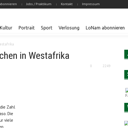
abonnieren
Jobs / Praktikum
Kontakt
Impressum
Kultur
Portrait
Sport
Verlosung
LoNam abonnieren
estafrika
chen in Westafrika
0
2249
 die Zahl
aso. Die
ur viele
en