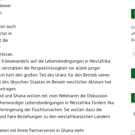
 immer
n.
ion auch
Gi
rlor in
a
Be
t die
e
E
nistan.
M
 Klimawandels auf die Lebensbedingungen in Westafrika
A
e verstärken die Perspektivlosigkeit vor allem junger
ch holt den großen Teil des Urans für den Betrieb seiner
 des libyschen Staates im Beisein westlicher Akteure hat
getragen.
and und Ghana wollen mit zwei Webinaren die Diskussion
enwürdiger Lebensbedingungen in Westafrika fördern. Nur
Verringerung der Fluchtursachen. Sie wollen dazu die
und faire Beziehungen zu den westafrikanischen Ländern
mmen mit ihrem Partnerverein in Ghana mehr