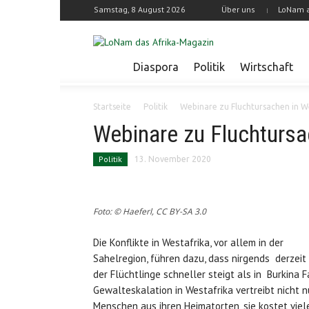
Samstag, 8 August 2026
Über uns
LoNam 
Diaspora
Politik
Wirtschaft
Startseite
Politik
Webinare zu Fluchtursachen in W
Webinare zu Fluchtursa
Politik
13. November 2020
Foto: © Haeferl, CC BY-SA 3.0
Die Konflikte in Westafrika, vor allem in der
Sahelregion, führen dazu, dass nirgends derzeit
der Flüchtlinge schneller steigt als in Burkina F
Gewalteskalation in Westafrika vertreibt nicht n
Menschen aus ihren Heimatorten, sie kostet viel