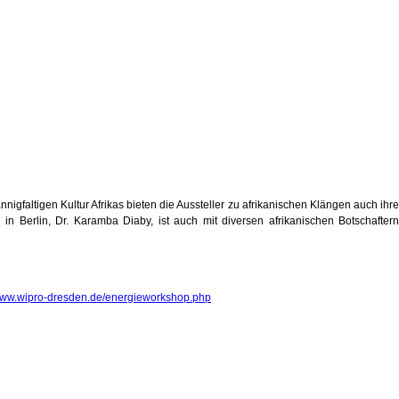
nigfaltigen Kultur Afrikas bieten die Aussteller zu afrikanischen Klängen auch ihre
in Berlin, Dr. Karamba Diaby, ist auch mit diversen afrikanischen Botschaftern
www.wipro-dresden.de/energieworkshop.php