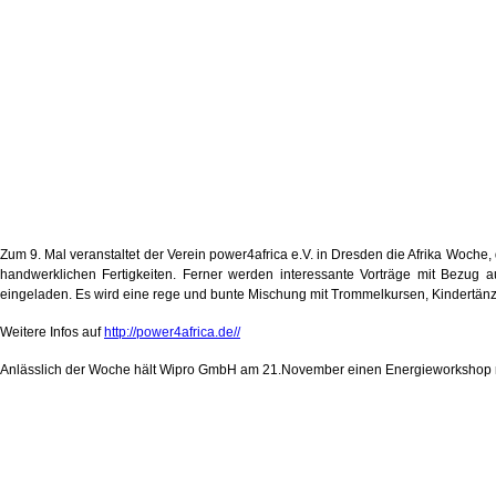
Zum 9. Mal veranstaltet der Verein power4africa e.V. in Dresden die Afrika Woche, 
handwerklichen Fertigkeiten. Ferner werden interessante Vorträge mit Bezug au
eingeladen. Es wird eine rege und bunte Mischung mit Trommelkursen, Kindertän
Weitere Infos auf
http://power4africa.de//
Anlässlich der Woche hält Wipro GmbH am 21.November einen Energieworkshop mit 