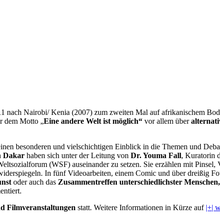
1 nach Nairobi/ Kenia (2007) zum zweiten Mal auf afrikanischem Boden
er dem Motto „
Eine andere Welt ist möglich“
vor allem über
alterna
inen besonderen und vielschichtigen Einblick in die Themen und Deba
n Dakar
haben sich unter der Leitung von
Dr. Youma Fall
, Kuratorin 
eltsozialforum (WSF) auseinander zu setzen. Sie erzählen mit Pinsel
iderspiegeln. In fünf Videoarbeiten, einem Comic und über dreißig Fo
unst
oder auch das
Zusammentreffen unterschiedlichster Mensche
ntiert.
d Filmveranstaltungen
statt. Weitere Informationen in Kürze auf
|+| 