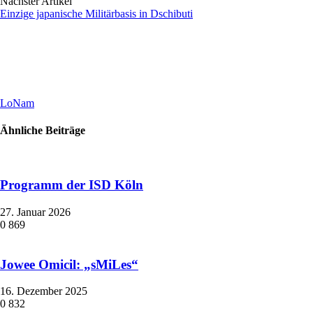
Nächster Artikel
Einzige japanische Militärbasis in Dschibuti
LoNam
Ähnliche Beiträge
Programm der ISD Köln
27. Januar 2026
0
869
Jowee Omicil: „sMiLes“
16. Dezember 2025
0
832