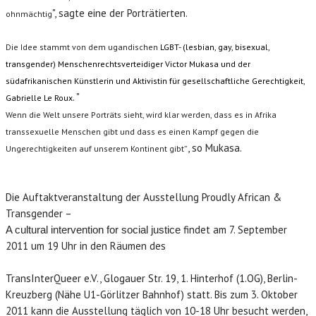
", sagte eine der Porträtierten.
ohnmächtig
LONAM ABONNIEREN
Die Idee stammt von dem ugandischen
LGBT- (lesbian, gay, bisexual,
JOBS / PRAKTIKUM
transgender) Menschenrechtsverteidiger Victor Mukasa und der
südafrikanischen Künstlerin und Aktivistin für gesellschaftliche Gerechtigkeit,
. "
Gabrielle Le Roux
Wenn die Welt unsere Porträts sieht, wird klar werden, dass es in Afrika
transsexuelle Menschen gibt und dass es einen Kampf gegen die
, so Mukasa.
Ungerechtigkeiten auf unserem Kontinent gibt”
Die Auftaktveranstaltung der Ausstellung Proudly African &
Transgender –
findet am 7. September
A cultural intervention for social justice
2011 um 19 Uhr in den Räumen des
TransInterQueer e.V., Glogauer Str. 19, 1. Hinterhof (1.OG), Berlin-
Kreuzberg (Nähe U1-Görlitzer Bahnhof) statt. Bis zum 3. Oktober
2011 kann die Ausstellung täglich von 10-18 Uhr besucht werden,