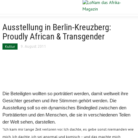
Schließen
STARTSEITE
Ausstellung in Berlin-Kreuzberg:
Proudly African & Transgender
DIASPORA
Kultur
9. August 2011
POLITIK
WIRTSCHAFT
KULTUR
Die Beteiligten wollten so porträtiert werden, damit weltweit ihre
PORTRAIT
Gesichter gesehen und ihre Stimmen gehört werden. Die
Ausstellung soll so ein dynamisches Bindeglied zwischen den
SPORT
Porträtierten und den Menschen, die sie in verschiedenen Teilen
der Welt sehen, darstellen.
VERLOSUNG
"Ich kam mir lange Zeit verloren vor. Ich dachte, es gebe sonst niemanden wie
mich. Ich dachte, ich sei anormal und komisch – und das machte mich