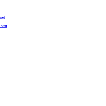
one)
statt