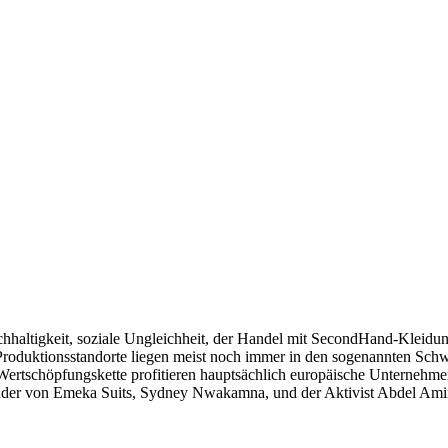
chhaltigkeit, soziale Ungleichheit, der Handel mit SecondHand-Kleidu
 Produktionsstandorte liegen meist noch immer in den sogenannten Sch
Wertschöpfungskette profitieren hauptsächlich europäische Unternehme
nder von Emeka Suits, Sydney Nwakamna, und der Aktivist Abdel Amin