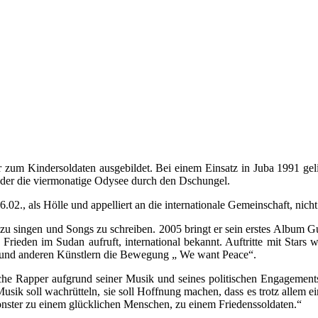
er zum Kindersoldaten ausgebildet. Bei einem Einsatz in Juba 1991 g
der die viermonatige Odysee durch den Dschungel.
02., als Hölle und appelliert an die internationale Gemeinschaft, nic
 singen und Songs zu schreiben. 2005 bringt er sein erstes Album Gua
 Frieden im Sudan aufruft, international bekannt. Auftritte mit Sta
 und anderen Künstlern die Bewegung „ We want Peace“.
esische Rapper aufgrund seiner Musik und seines politischen Engageme
 soll wachrütteln, sie soll Hoffnung machen, dass es trotz allem ein 
nster zu einem glücklichen Menschen, zu einem Friedenssoldaten.“