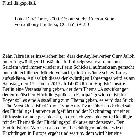
Flüchtlingspolitik
Foto: Day Three, 2009. Colour study, Curzon Soho
von anthony lui/ flickr, CC BY-SA 2.0
Zehn Jahre ist es inzwischen her, dass der Asylbewerber Oury Jalloh
unter fragwürdigen Umständen in Polizeigewahrsam umkam.
Seitdem wird immer wieder auf sein Schicksal aufmerksam gemacht
und mit rechtlichen Mitteln versucht, die Umstände seines Todes
aufzuklären. Anlässlich dieses denkwürdigen Jahrestages wird es am
Samstag, den 17. Januar 2015 ab 14:00 Uhr im English Theatre
Berlin eine Veranstaltung geben, der dem Thema „Auswirkungen
der europäischen Flüchtlingspolitik in Europa“ gewidmet ist. Im
Foyer soll es eine Ausstellung zum Thema geben, es wird das Stück
„The Most Unsatisfied Town“ von Amy Evans über das Schicksal
des Flüchtlings Laurence aufgeführt und der Nachmittag mit einer
Diskussionsrunde geschlossen, in der sich verschiedenste Beteiligte
mit der Thematik der Flüchtlingspolitik auseinandersetzen. Der
Eintritt ist frei. Wer sich also damit beschäftigen möchte, wie es
Flüchtlingen in Europa ergeht und warum, dem wird hier eine