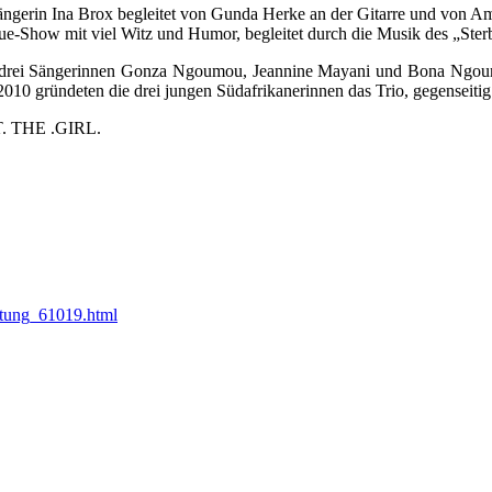
ängerin Ina Brox begleitet von Gunda Herke an der Gitarre und von Am
que-Show mit viel Witz und Humor, begleitet durch die Musik des „St
Die drei Sängerinnen Gonza Ngoumou, Jeannine Mayani und Bona Ngou
 gründeten die drei jungen Südafrikanerinnen das Trio, gegenseitig be
T. THE .GIRL.
ltung_61019.html