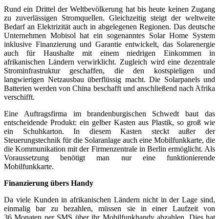
Rund ein Drittel der Weltbevölkerung hat bis heute keinen Zugang
zu zuverlässigen Stromquellen. Gleichzeitig steigt der weltweite
Bedarf an Elektrizität auch in abgelegenen Regionen. Das deutsche
Unternehmen Mobisol hat ein sogenanntes Solar Home System
inklusive Finanzierung und Garantie entwickelt, das Solarenergie
auch für Haushalte mit einem niedrigen Einkommen in
afrikanischen Ländern verwirklicht. Zugleich wird eine dezentrale
Strominfrastruktur geschaffen, die den kostspieligen und
langwierigen Netzausbau überflüssig macht. Die Solarpanels und
Batterien werden von China beschafft und anschließend nach Afrika
verschifft.
Eine Auftragsfirma im brandenburgischen Schwedt baut das
entscheidende Produkt: ein gelber Kasten aus Plastik, so groß wie
ein Schuhkarton. In diesem Kasten steckt außer der
Steuerungstechnik für die Solaranlage auch eine Mobilfunkkarte, die
die Kommunikation mit der Firmenzentrale in Berlin ermöglicht. Als
Voraussetzung benötigt man nur eine funktionierende
Mobilfunkkarte.
Finanzierung übers Handy
Da viele Kunden in afrikanischen Ländern nicht in der Lage sind,
einmalig bar zu bezahlen, müssen sie in einer Laufzeit von
36 Monaten per SMS über ihr Mobilfunkhandy abzahlen. Dies hat