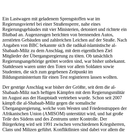
Ein Lastwagen mit geladenem Sprengstoffen war im
Regierungsviertel bei einer Straßensperre, nahe eines
Regierungsgebäudes mit vier Ministerien, detoniert und richtete ein
Blutbad an. Augenzeugen berichten von brennenden Autos,
zerstörten Gebäuden und zahlreichen Leichen auf der Straße. Nach
Angaben von BBC bekannte sich die radikal-islamistische al-
Shabaab-Miliz zu dem Anschlag, mit dem eigentlichen Ziel
Mitglieder der Übergangsregierung zu töten. Ob tatsächlich
Regierungsangehörige getötet worden sind, war bisher unbekannt.
Stattdessen waren unter den Toten vor allem Soldaten sowie
Studenten, die sich zum gegebenen Zeitpunkt im
Bildungsministerium für einen Test registrieren lassen wollten.
Der gestrige Anschlag war bisher der Größte, seit dem die al-
Shabaab-Miliz nach heftigen Kämpfen mit dem Regierungsmilitär
im August aus der Hauptstadt vertrieben wurde. Schon seit 2007
kämpft die al-Shabaab-Miliz gegen die somalische
Übergangsregierung, welche vom Westen und Friedenstruppen der
Afrikanischen Union (AMISOM) unterstützt wird, und hat große
Teile des Südens und des Zentrums unter Kontrolle. Der
Bürgerkrieg wird seit 1991 zwischen verschiedenen Kriegsherren,
Clans und Milizen geführt. Konfliktlinien sind dabei vor allem die