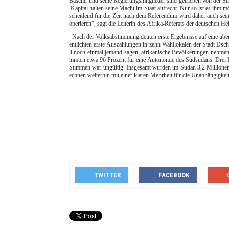
Baschir und seine Regierungsmitglieder sind getrieben von der S
Kapital halten seine Macht im Staat aufrecht. Nur so ist es ihm 
scheidend für die Zeit nach dem Referendum wird daher auch sein
operieren“, sagt die Leiterin des Afrika-Referats der deutschen He
Nach der Volksabstimmung deuten erste Ergebnisse auf eine übe
entlichten erste Auszählungen in zehn Wahllokalen der Stadt Dsc
ll noch einmal jemand sagen, afrikanische Bevölkerungen nehmen 
mmten etwa 96 Prozent für eine Autonomie des Südsudans. Drei Pr
Stimmen war ungültig. Insgesamt wurden im Sudan 3,2 Millionen 
echnen weiterhin mit einer klaren Mehrheit für die Unabhängigkei
TWITTER
FACEBOOK