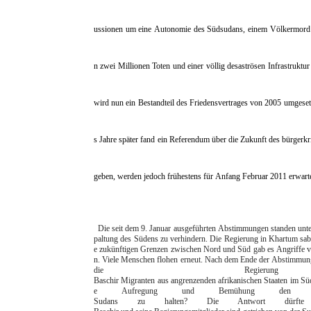
ussionen um eine Autonomie des Südsudans, einem Völkermord 
n zwei Millionen Toten und einer völlig desaströsen Infrastruktu
wird nun ein Bestandteil des Friedensvertrages von 2005 umgeset
s Jahre später fand ein Referendum über die Zukunft des bürgerk
geben, werden jedoch frühestens für Anfang Februar 2011 erwart
Die seit dem 9. Januar ausgeführten Abstimmungen standen unte
paltung des Südens zu verhindern. Die Regierung in Khartum sab
e zukünftigen Grenzen zwischen Nord und Süd gab es Angriffe von
n. Viele Menschen flohen erneut. Nach dem Ende der Abstimmung 
die Regi
Baschir Migranten aus angrenzenden afrikanischen Staaten im Süd
e Aufregung und Bemühung den Süde
Sudans zu halten? Die Antwort dürf