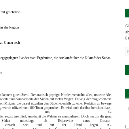
mit geschätzte
Gi
r in der Region
a
Be
zt. Genau sech
E
M
riegsgeplagten Landes statt. Ergebnisse, die Auskunft über die Zukunft des Sudan
A
et.
r keinem guten Stern. Der arabisch geprägte Norden versuchte alles, um eine Abs
otierte und bombardierte den Süden auf vielen Wegen. Entlang der möglicherweis
 Milizen, die darauf abzielten den Süden ebenfalls zu einer Reaktion zu bewege
wurde offiziell von 100 Toten gesprochen. Es wird auch darüber berichtet, dass
erung um al-
en registrieren ließ, um damit die Wahlen zu manipulieren. Doch warum die ganz
n unbedingt als Teilprovinz eines Gesamt-
te einfach sein und auf der Hand liegen. Al-