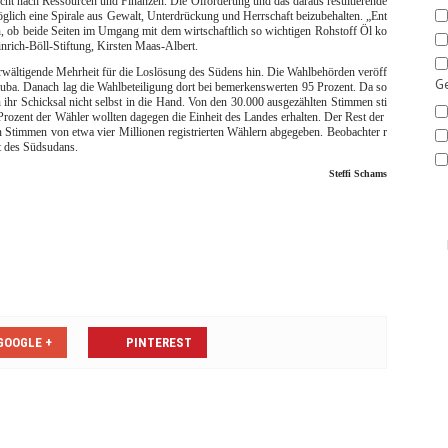
ucht nach Ressourcen und Finanzen. Die Ölförderung und das daraus resultierende
möglich eine Spirale aus Gewalt, Unterdrückung und Herrschaft beizubehalten. „Ent
, ob beide Seiten im Umgang mit dem wirtschaftlich so wichtigen Rohstoff Öl ko
inrich-Böll-Stiftung, Kirsten Maas-Albert.
rwältigende Mehrheit für die Loslösung des Südens hin. Die Wahlbehörden veröff
Ge
huba. Danach lag die Wahlbeteiligung dort bei bemerkenswerten 95 Prozent. Da so
ihr Schicksal nicht selbst in die Hand. Von den 30.000 ausgezählten Stimmen sti
ozent der Wähler wollten dagegen die Einheit des Landes erhalten. Der Rest der
Stimmen von etwa vier Millionen registrierten Wählern abgegeben. Beobachter r
t des Südsudans.
Steffi Schams
GOOGLE +
PINTEREST