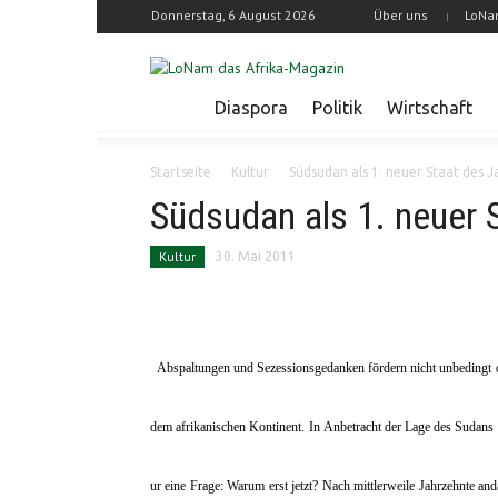
Donnerstag, 6 August 2026
Über uns
LoNa
Diaspora
Politik
Wirtschaft
Startseite
Kultur
Südsudan als 1. neuer Staat des 
Südsudan als 1. neuer 
Kultur
30. Mai 2011
Abspaltungen und Sezessionsgedanken fördern nicht unbedingt d
dem afrikanischen Kontinent. In Anbetracht der Lage des Sudans 
ur eine Frage: Warum erst jetzt? Nach mittlerweile Jahrzehnte a