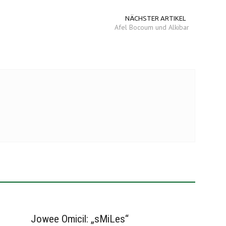
NÄCHSTER ARTIKEL
Afel Bocoum und Alkibar
Jowee Omicil: „sMiLes“