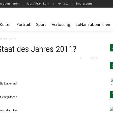
m abonnieren
Jobs / Praktikum
Kontakt
Impressum
Kultur
Portrait
Sport
Verlosung
LoNam abonnieren
Jahres 2011?
Staat des Jahres 2011?
0
3115
ie Einheit auf
bleibt jedoch n
ndauernden Disk