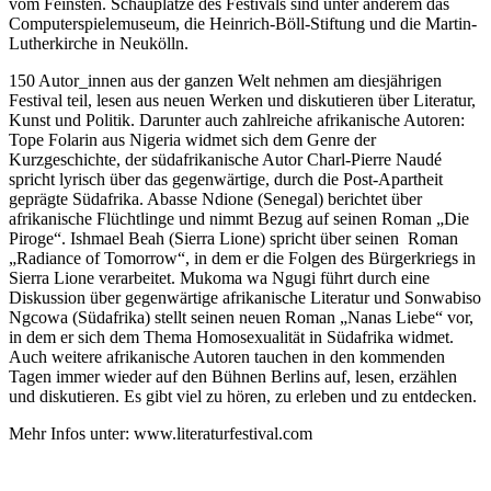
vom Feinsten. Schauplätze des Festivals sind unter anderem das
Computerspielemuseum, die Heinrich-Böll-Stiftung und die Martin-
Lutherkirche in Neukölln.
150 Autor_innen aus der ganzen Welt nehmen am diesjährigen
Festival teil, lesen aus neuen Werken und diskutieren über Literatur,
Kunst und Politik. Darunter auch zahlreiche afrikanische Autoren:
Tope Folarin aus Nigeria widmet sich dem Genre der
Kurzgeschichte, der südafrikanische Autor Charl-Pierre Naudé
spricht lyrisch über das gegenwärtige, durch die Post-Apartheit
geprägte Südafrika. Abasse Ndione (Senegal) berichtet über
afrikanische Flüchtlinge und nimmt Bezug auf seinen Roman „Die
Piroge“. Ishmael Beah (Sierra Lione) spricht über seinen Roman
„Radiance of Tomorrow“, in dem er die Folgen des Bürgerkriegs in
Sierra Lione verarbeitet. Mukoma wa Ngugi führt durch eine
Diskussion über gegenwärtige afrikanische Literatur und Sonwabiso
Ngcowa (Südafrika) stellt seinen neuen Roman „Nanas Liebe“ vor,
in dem er sich dem Thema Homosexualität in Südafrika widmet.
Auch weitere afrikanische Autoren tauchen in den kommenden
Tagen immer wieder auf den Bühnen Berlins auf, lesen, erzählen
und diskutieren. Es gibt viel zu hören, zu erleben und zu entdecken.
Mehr Infos unter: www.literaturfestival.com