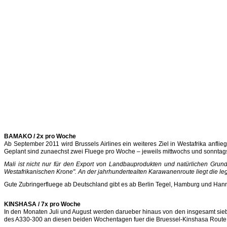
BAMAKO / 2x pro Woche
Ab September 2011 wird Brussels Airlines ein weiteres Ziel in Westafrika anflie
Geplant sind zunaechst zwei Fluege pro Woche – jeweils mittwochs und sonntag
Mali ist nicht nur für den Export von Landbauprodukten und natürlichen Grunds
Westafrikanischen Krone". An der jahrhundertealten Karawanenroute liegt die l
Gute Zubringerfluege ab Deutschland gibt es ab Berlin Tegel, Hamburg und Hann
KINSHASA / 7x pro Woche
In den Monaten Juli und August werden darueber hinaus von den insgesamt si
des A330-300 an diesen beiden Wochentagen fuer die Bruessel-Kinshasa Route re