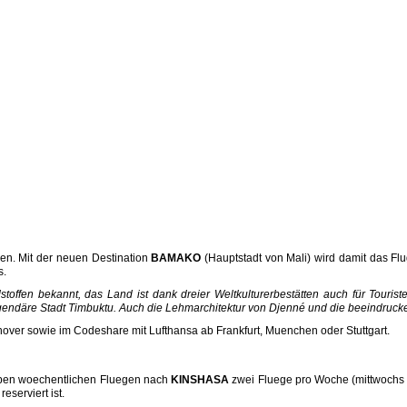
gen. Mit der neuen Destination
BAMAKO
(Hauptstadt von Mali) wird damit das Flu
s.
toffen bekannt, das Land ist dank dreier Weltkulturerbestätten auch für Touris
egendäre Stadt Timbuktu. Auch die Lehmarchitektur von Djenné und die beeindruck
over sowie im Codeshare mit Lufthansa ab Frankfurt, Muenchen oder Stuttgart.
eben woechentlichen Fluegen nach
KINSHASA
zwei Fluege pro Woche (mittwochs u
serviert ist.