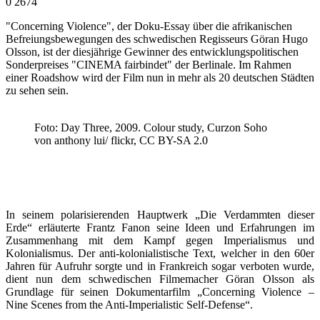
0
2674
"Concerning Violence", der Doku-Essay über die afrikanischen
Befreiungsbewegungen des schwedischen Regisseurs Göran Hugo
Olsson, ist der diesjährige Gewinner des entwicklungspolitischen
Sonderpreises "CINEMA fairbindet" der Berlinale. Im Rahmen
einer Roadshow wird der Film nun in mehr als 20 deutschen Städten
zu sehen sein.
Foto: Day Three, 2009. Colour study, Curzon Soho
von anthony lui/ flickr, CC BY-SA 2.0
In seinem polarisierenden Hauptwerk „Die Verdammten dieser
Erde“ erläuterte Frantz Fanon seine Ideen und Erfahrungen im
Zusammenhang mit dem Kampf gegen Imperialismus und
Kolonialismus. Der anti-kolonialistische Text, welcher in den 60er
Jahren für Aufruhr sorgte und in Frankreich sogar verboten wurde,
dient nun dem schwedischen Filmemacher Göran Olsson als
Grundlage für seinen Dokumentarfilm „Concerning Violence –
Nine Scenes from the Anti-Imperialistic Self-Defense“.