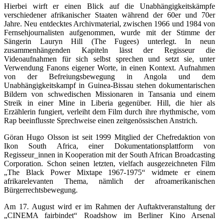
Hierbei wirft er einen Blick auf die Unabhängigkeitskämpfe
verschiedener afrikanischer Staaten während der 60er und 70er
Jahre. Neu entdecktes Archivmaterial, zwischen 1966 und 1984 von
Fernsehjournalisten aufgenommen, wurde mit der Stimme der
Sängerin Lauryn Hill (The Fugees) unterlegt. In neun
zusammenhängenden Kapiteln lässt der Regisseur die
Videoaufnahmen für sich selbst sprechen und setzt sie, unter
Verwendung Fanons eigener Worte, in einen Kontext. Aufnahmen
von der Befreiungsbewegung in Angola und dem
Unabhängigkeitskampf in Guinea-Bissau stehen dokumentarischen
Bildern von schwedischen Missionaren in Tansania und einem
Streik in einer Mine in Liberia gegenüber. Hill, die hier als
Erzählerin fungiert, verleiht dem Film durch ihre rhythmische, vom
Rap beeinflusste Sprechweise einen zeitgenössischen Anstrich.
Göran Hugo Olsson ist seit 1999 Mitglied der Chefredaktion von
Ikon South Africa, einer Dokumentationsplattform von
Regisseur_innen in Kooperation mit der South African Broadcasting
Corporation. Schon seinen letzten, vielfach ausgezeichneten Film
„The Black Power Mixtape 1967-1975“ widmete er einem
afrikarelevanten Thema, nämlich der afroamerikanischen
Bürgerrechtsbewegung.
Am 17. August wird er im Rahmen der Auftaktveranstaltung der
„CINEMA fairbindet“ Roadshow im Berliner Kino Arsenal