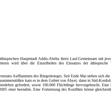
iopischen Hauptstadt Addis-Abeba ihren Lauf.Gemeinsam mit jeweils
iteren wird über die Einzelheiten des Einsatzes der äthiopische 
erneutes Aufflammen des Bürgerkrieges. Seit Ende Mai stehen sich die
usammenstößen kam es in dem Gebiet von Abyei, dann in Süd-Kordofan.
leben gefordert, sowie 100.000 Flüchtlinge hervorgebracht. Eine h
2005 einst beendete. Eine Fortsetzung des Konflikts könne gleichzei