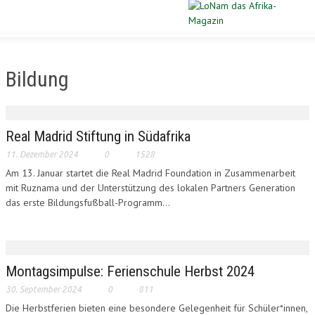
Schließen
STARTSEITE
Bildung
DIASPORA
POLITIK
Real Madrid Stiftung in Südafrika
11. Dezember 2024
0
1528
WIRTSCHAFT
Am 13. Januar startet die Real Madrid Foundation in Zusammenarbeit
mit Ruznama und der Unterstützung des lokalen Partners Generation
KULTUR
das erste Bildungsfußball-Programm...
PORTRAIT
SPORT
Montagsimpulse: Ferienschule Herbst 2024
30. September 2024
0
811
VERLOSUNG
Die Herbstferien bieten eine besondere Gelegenheit für Schüler*innen,