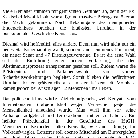
Viele Kenianer stimmen mit gemischten Gefühlen ab, denn der Ex-
Staatschef Mwai Kibaki war aufgrund massiver Betrugsmanöver an
die Macht gekommen. Nach Bekanntgabe des manipulierten
Endergebnisses brachen die blutigsten Unruhen in der
postkolonialen Geschichte Kenias aus.
Diesmal wird hoffentlich alles anders. Denn nun wird nicht nur ein
neues Staatsoberhaupt gewählt, sondern auch ein neues Parlament,
ein neuer Senat und 47 Distriktgouverneure. Es ist die erste Wahl
seit der Einführung einer neuen Verfassung, die den
Abstimmungsprozess transparenter gestalten soll. Zudem waren die
Präsidenten- und Parlamentswahlen von starken
Sicherheitsvorkehrungen begleitet. Somit blieben die befürchteten
Unruhen bisher größtenteils aus. In der Küstenstadt Mombasa
kamen jedoch bei Anschlägen 12 Menschen ums Leben.
Das politische Klima wird zusätzlich aufgeheizt, weil Kenyatta vom
Internationalen Strafgerichtshof wegen Verbrechen gegen die
Menschlichkeit angeklagt wurde. Man wirft ihm vor, seine
Anhänger aufgehetzt und Terroraktionen initiiert zu haben… Ein
heikler Präzedenzfall in der Geschichte des IStGH.
Menschenrechtsexperten halten Kenyatta, wie auch Odinga, für
Volksaufwiegler. Letzterer soll ebenso Mitschuld am Blutvergießen
vor fünf Jahren tragen. Odinga nutzt das schwebende ICC-